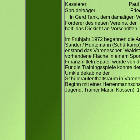
Kassierer: Paul Backhau
Sprudelträger: Friede
In Gerd Tank, dem damaligen V
Förderer des neuen Vereins, der
half ,das Dickicht an Vorschriften
Im Frühjahr 1972 begannen die Ar
Sander / Huntemann (Schürkamp
enstand das Varenescher "Waldsta
vorhandene Fläche in einem Sportp
Finanzmitteln.Später wurde von 
Für die Trainingsspiele konnte de
Umkleidekabine der
Schüleraufenthaltsraum in Varene
Beginn mit einer Herrenmannschaf
Jugend, Trainer Martin Kossen), 