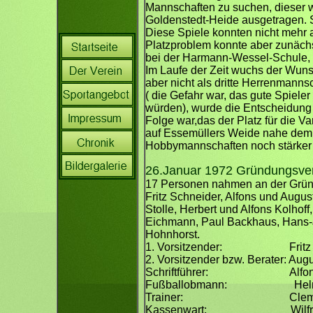
Mannschaften zu suchen, dieser 
Goldenstedt-Heide ausgetragen. 
Diese Spiele konnten nicht mehr
Platzproblem konnte aber zunächs
bei der Harmann-Wessel-Schule, 
Im Laufe der Zeit wuchs der Wuns
aber nicht als dritte Herrenmannsc
( die Gefahr war, das gute Spieler
würden), wurde die Entscheidung g
Folge war,das der Platz für die V
auf Essemüllers Weide nahe dem H
Hobbymannschaften noch stärke
26.Januar 1972 Gründungs
17 Personen nahmen an der Grün
Fritz Schneider, Alfons und Augu
Stolle, Herbert und Alfons Kolhoff
Eichmann, Paul Backhaus, Hans-
Hohnhorst.
1. Vorsitzender: Fritz S
2. Vorsitzender bzw. Berater: A
Schriftführer: Alfons Kol
Fußballobmann: Helmu
Trainer: Clemens 
Kassenwart: Wilfried